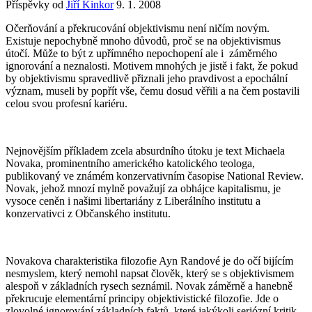
Příspěvky od
Jiří Kinkor
9. 1. 2008
Očerňování a překrucování objektivismu není ničím novým.
Existuje nepochybně mnoho důvodů, proč se na objektivismus
útočí. Může to být z upřímného nepochopení ale i záměrného
ignorování a neznalosti. Motivem mnohých je jistě i fakt, že pokud
by objektivismu spravedlivě přiznali jeho pravdivost a epochální
význam, museli by popřít vše, čemu dosud věřili a na čem postavili
celou svou profesní kariéru.
Nejnovějším příkladem zcela absurdního útoku je text Michaela
Novaka, prominentního amerického katolického teologa,
publikovaný ve známém konzervativním časopise National Review.
Novak, jehož mnozí mylně považují za obhájce kapitalismu, je
vysoce ceněn i našimi libertariány z Liberálního institutu a
konzervativci z Občanského institutu.
Novakova charakteristika filozofie Ayn Randové je do očí bijícím
nesmyslem, který nemohl napsat člověk, který se s objektivismem
alespoň v základních rysech seznámil. Novak záměrně a hanebně
překrucuje elementární principy objektivistické filozofie. Jde o
zlovolné ignorování základních faktů, které jakýkoli seriózní kritik