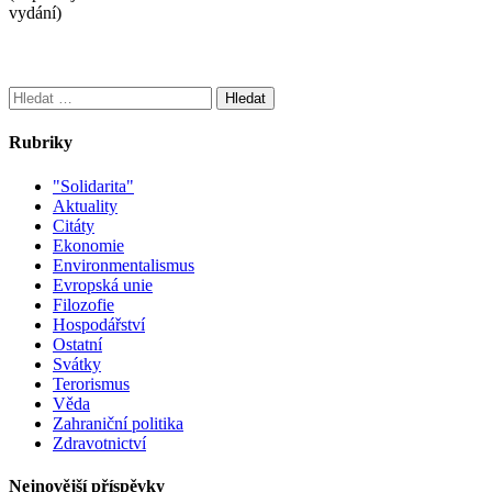
Vyhledávání
Rubriky
"Solidarita"
Aktuality
Citáty
Ekonomie
Environmentalismus
Evropská unie
Filozofie
Hospodářství
Ostatní
Svátky
Terorismus
Věda
Zahraniční politika
Zdravotnictví
Nejnovější příspěvky