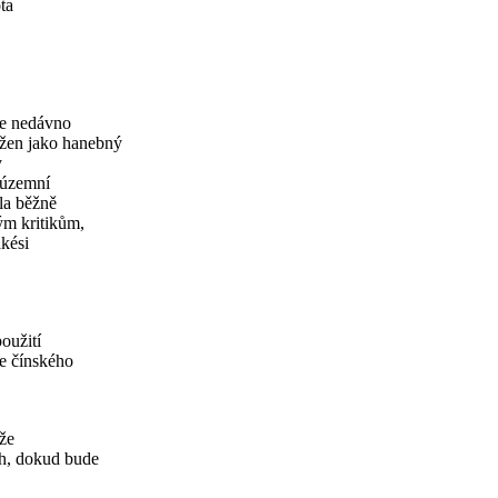
ta
ce nedávno
ržen jako hanebný
y
 územní
ela běžně
ým kritikům,
kési
oužití
ce čínského
 že
ch, dokud bude