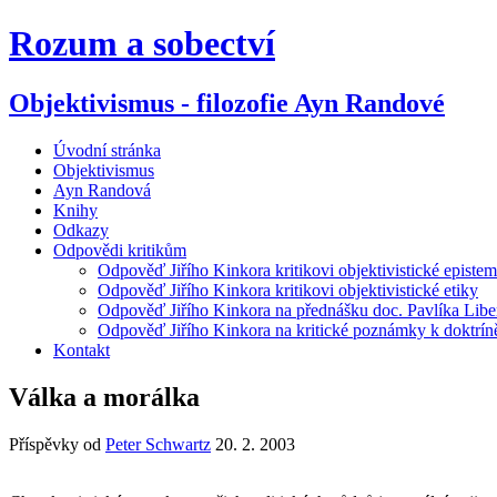
Rozum a sobectví
Objektivismus - filozofie Ayn Randové
Úvodní stránka
Objektivismus
Ayn Randová
Knihy
Odkazy
Odpovědi kritikům
Odpověď Jiřího Kinkora kritikovi objektivistické episte
Odpověď Jiřího Kinkora kritikovi objektivistické etiky
Odpověď Jiřího Kinkora na přednášku doc. Pavlíka Liber
Odpověď Jiřího Kinkora na kritické poznámky k doktríně
Kontakt
Válka a morálka
Příspěvky od
Peter Schwartz
20. 2. 2003