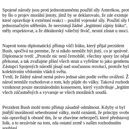
Spojené národy jsou proti jednostrannému použití síly Amerikou, pro
by šlo o projev morální jistoty, jímž by se deklarovalo, že zde existuj
které opravňuje k extrémní reakci – použití vojenské síly. Použití síly
jednoznačným sdělením, že neexistují žádné „legitimní zájmy Iráku“, 
měly respektovat, a že diktátorský válečný štváč, nesmí zůstat u moci.
Naproti tomu diplomatický přístup vůči Iráku, který přijal prezident
Bush, spočívá na premise, že si nikdo nemůže být jistý, co je správné.
Diplomacie tvrdí: „Protože nic není černobílé, všechny spory lze něja
překonat, a tak zvažujme přání všech stran a vyřešme to jako gentlem
Zástupci Spojených národů jásají nad současnou rezolucí, protože by
kolektivním vědomím vládců světa.
Tvrdí, že žádný národ nemá právo jednat sám podle svého uvážení. 
národ nemůže rozhodovat o tom, kdy půjde do války. Taková rozhod
vzniknout pouze mezinárodním konsensem, který vyzdvihuje „legiti
všech zúčastněných a vyvaruje se všech morálních soudů.
Prezident Bush mohl tento přístup zásadně odmítnout. Kdyby si byl
jistější morálností sebeobranné války, mohl oznámit, že principy svo
nás opravňují k obraně tím, že se zbavíme nebezpečí, které představuj
Irák, a to nezávisle na tom, zda ostatní země s naším rozhodnutím
souhlasí.