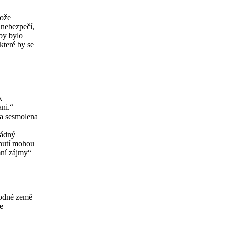
tože
e nebezpečí,
 by bylo
které by se
k
ani.“
la sesmolena
Žádný
nutí mohou
mní zájmy“
bodné země
e