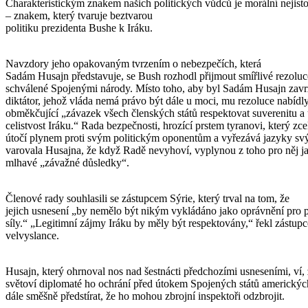
Charakteristickým znakem našich politických vůdců je morální nejisto
– znakem, který tvaruje beztvarou
politiku prezidenta Bushe k Iráku.
Navzdory jeho opakovaným tvrzením o nebezpečích, která
Sadám Husajn představuje, se Bush rozhodl přijmout smířlivé rezolu
schválené Spojenými národy. Místo toho, aby byl Sadám Husajn zav
diktátor, jehož vláda nemá právo být dále u moci, mu rezoluce nabídl
obměkčující „závazek všech členských států respektovat suverenitu a
celistvost Iráku.“ Rada bezpečnosti, hrozící prstem tyranovi, který zc
útočí plynem proti svým politickým oponentům a vyřezává jazyky sv
varovala Husajna, že když Radě nevyhoví, vyplynou z toho pro něj ja
mlhavé „závažné důsledky“.
Členové rady souhlasili se zástupcem Sýrie, který trval na tom, že
jejich usnesení „by nemělo být nikým vykládáno jako oprávnění pro p
síly.“ „Legitimní zájmy Iráku by měly být respektovány,“ řekl zástup
velvyslance.
Husajn, který ohrnoval nos nad šestnácti předchozími usneseními, ví,
světoví diplomaté ho ochrání před útokem Spojených států americký
dále směšně předstírat, že ho mohou zbrojní inspektoři odzbrojit.