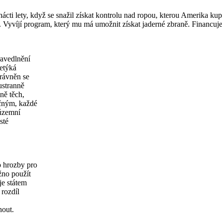
cti lety, když se snažil získat kontrolu nad ropou, kterou Amerika ku
yvíjí program, který mu má umožnit získat jaderné zbraně. Financuje t
ravedlnění
netýká
právněn se
ustranně
ně těch,
ečným, každé
„územní
sté
,
o hrozby pro
žno použít
je státem
 rozdíl
nout.