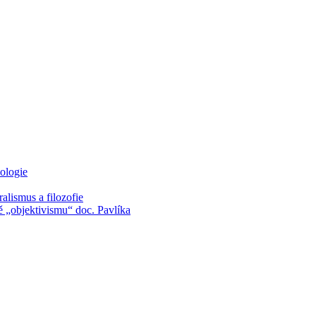
mologie
alismus a filozofie
 „objektivismu“ doc. Pavlíka