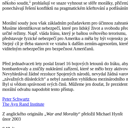
někoho soudit,“ prohlašují ve snaze vyhnout se sféře morálky, přičem
ponechávají řešení konfliktů na pragmatickém kšeftování a potřásání
Morální soudy jsou však základním požadavkem pro účinnou zahraničn
Musíme identifikovat nebezpečí, které pro lidský život a svobodu před
určité režimy. Např. vláda Iránu, který je baštou světového terorismu,
představuje fyzické nebezpečí pro Ameriku a měla by být vojensky p
Stejný cíl je třeba stanovit ve vztahu k dalším zemím-agresorům, které
viditelným nebezpečím pro bezpečnost Američanů.
Před jednadvaceti lety poslal Izrael 16 bojových letounů do Iráku, ab
bombardovaly a zničily nukleární zařízení, které se mělo brzy aktivov
Nevyhledával žádné rezoluce Spojených národů, nevydal žádná varo
„závažných důsledcích“ a nebyl zastrašen vyhlídkou mezinárodního 
Byl si vědom správnosti svých činů. Můžeme jen doufat, že preziden
morální odvahu napodobit tento přístup.
Peter Schwartz
The Ayn Rand Institute
Z anglického originálu „
War and Morality
“ přeložil Michael Hynšt
únor 2003