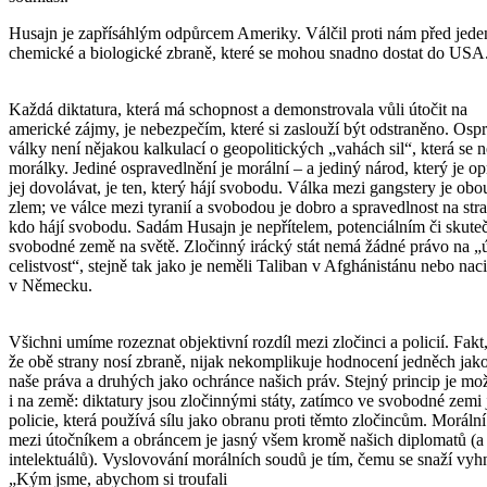
Husajn je zapřísáhlým odpůrcem Ameriky. Válčil proti nám před jedená
chemické a biologické zbraně, které se mohou snadno dostat do USA. V
Každá diktatura, která má schopnost a demonstrovala vůli útočit na
americké zájmy, je nebezpečím, které si zaslouží být odstraněno. Osp
války není nějakou kalkulací o geopolitických „vahách sil“, která se 
morálky. Jediné ospravedlnění je morální – a jediný národ, který je o
jej dovolávat, je ten, který hájí svobodu. Válka mezi gangstery je obo
zlem; ve válce mezi tyranií a svobodou je dobro a spravedlnost na stra
kdo hájí svobodu. Sadám Husajn je nepřítelem, potenciálním či skut
svobodné země na světě. Zločinný irácký stát nemá žádné právo na 
celistvost“, stejně tak jako je neměli Taliban v Afghánistánu nebo naci
v Německu.
Všichni umíme rozeznat objektivní rozdíl mezi zločinci a policií. Fakt
že obě strany nosí zbraně, nijak nekomplikuje hodnocení jedněch jak
naše práva a druhých jako ochránce našich práv. Stejný princip je mo
i na země: diktatury jsou zločinnými státy, zatímco ve svobodné zemi 
policie, která používá sílu jako obranu proti těmto zločincům. Morální
mezi útočníkem a obráncem je jasný všem kromě našich diplomatů (a
intelektuálů). Vyslovování morálních soudů je tím, čemu se snaží vyh
„Kým jsme, abychom si troufali