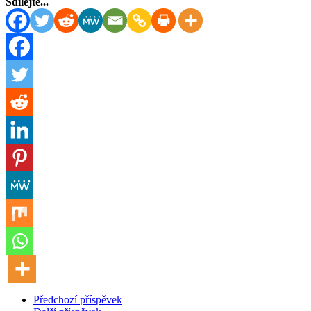
Sdílejte...
Předchozí příspěvek