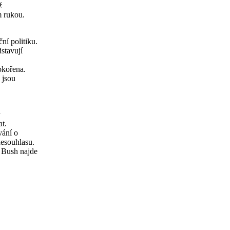
ž
m rukou.
í politiku.
stavují
okořena.
 jsou
y
at.
vání o
nesouhlasu.
t Bush najde